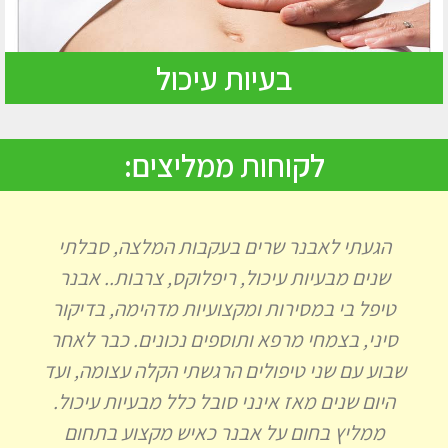
בעיות עיכול
לקוחות ממליצים:
הגעתי לאבנר שרים בעקבות המלצה, סבלתי
שנים מבעיות עיכול, ריפלוקס, צרבות.. אבנר
טיפל בי במסירות ומקצועיות מדהימה, בדיקור
סיני, בצמחי מרפא ותוספים נכונים. כבר לאחר
שבוע עם שני טיפולים הרגשתי הקלה עצומה, ועד
היום שנים מאז אינני סובל כלל מבעיות עיכול.
ממליץ בחום על אבנר כאיש מקצוע בתחום