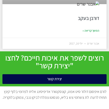
דורבן בעקב
המשך קריאה »
אבנר שרים
יולי 16, 2017
רוצים לשפר את איכות חייכם? לחצו
"יצירת קשר"
יצירת קשר
לורם איפסום דולור סיט אמט, קונסקטורר אדיפיסינג אלית לפרומי בלוף קינץ
תתיח לרעח. לת צשחמי צש בליא, מנסוטו צמלח לביקו ננבי, צמוקו בלוקריה.