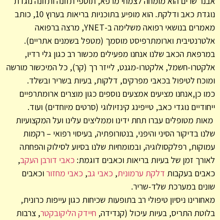
אבנר שרים הוא מומחה לצמחי מרפא, תוספי תזונה ותזונה נוגדת
נוגדת כאב ודלקת. הוא מופיע בתוכניות בריאות בערוץ 10, כותב
מאמרים בנושאי רפואה משלימה ב-YNET, מרצה ברפואה
אלטרנטיבית וארומתרפיסט מוסמך (מטפל בשמנים אתריים).
במרפאת הכאב שלנו אנחנו מפעילים מכשור רב כגון גלי רדיו,
אלקטרו-חשמל, אלקטרו-מגנט, לייזר רך (קר), כל המיכשור מורשה
ומוכח לטיפול בכאבי מפרקים, דלקות, בעיות בשריר ובשלד.
כמו כן,אנחנו מציעים אמצעים נוספים כגון מוצרים ארומתרפיים
ייחודיים נוגדי כאב, טייפינג קינזיולוגי (סרטים מיוחדים) ועוד.
מאות מטופלים עברו תחת ידינו וממליצים עלינו ועל המקצועיות
שלנו בדיקור הסיני והיפני, בנטורופתיה, בעיסוי רפואי – רקמות
עמוקות, רפלקסולוגיה, ובמומחיות שלנו בסיוע לסילוק והפחתה
לאורך זמן של בעיות בריאות וכאבים דוגמת:
כאבי דורבן העקב
,
כאבים בעקבות
דלקת ערמונית
,
כאבי גב
,
כאבי מחזור
וכאבים
שונים במערכת שלד-שריר.
מאחורינו ניסיון טיפולי רב בתופעות שכיחות כגון עייפות כרונית,
בלוטת התריס, בעיות עיכול (קנדידה,
חיידק הליקובקטר
, צרבות