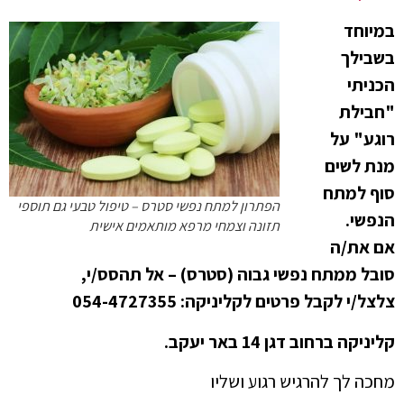
במיוחד
בשבילך
הכניתי
"חבילת
רוגע" על
מנת לשים
סוף למתח
הפתרון למתח נפשי סטרס – טיפול טבעי גם תוספי
הנפשי.
תזונה וצמחי מרפא מותאמים אישית
אם את/ה
סובל ממתח נפשי גבוה (סטרס) – אל תהסס/י,
צלצל/י לקבל פרטים לקליניקה: 054-4727355
קליניקה ברחוב דגן 14 באר יעקב.
מחכה לך להרגיש רגוע ושליו