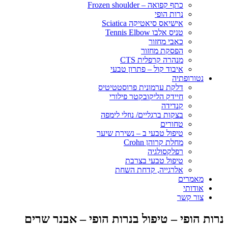
כתף קפואה – Frozen shoulder
נרות הופי
אישיאס סיאטיקה Sciatica
טניס אלבו Tennis Elbow
כאבי מחזור
הפסקת מחזור
מנהרה קרפלית CTS
איבוד קול – פתרון טבעי
נטורופתיה
דלקת ערמונית פרוסטטיטיס
חיידק הליקובקטר פילורי
קנדידה
בצקות ברגליים/ נוזלי לימפה
טחורים
טיפול טבעי ב – נשירת שיער
מחלת קרוהן Crohn
רפלקסולגיה
טיפול טבעי בצרבת
אלרגייה, קדחת השחת
מאמרים
אודותי
צור קשר
נרות הופי – טיפול בנרות הופי – אבנר שרים