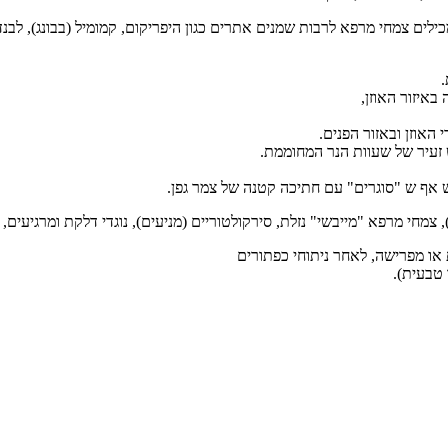
כילים צמחי מרפא לרבות שמנים אתרים כגון היפריקום, קמומיל (בבונג), לבנד
.
באיזור האוזן,
האוזן ובאזור הפנים.
 זעיר של שעוות הנר המחוממת.
 אף ש "סוגרים" עם חתיכה קטנה של צמר גפן.
, צמחי מרפא "מייבשי" נזלת, סירקולטוריים (מניעים), נוגדי דלקת ומרגיעים,
או מפרישה, לאחר ניתוחי כפתורים
 טבעית).