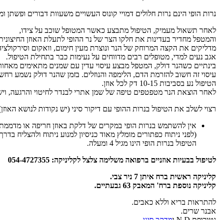
נרות הופי הינם נרות חלולים דמויי קונוס העשויים משעוות דבורים ופשתן ומ
לאחר תשאול מעמיק, הטיפול מתבצע כאשר המטופל שוכב על צידו,
והמטפל מחדיר בעדינות את חלקו הצר של נר ההופי לתעלת האוזן החיצונית
מדליקים את הקצה המרוחק של הנר ונוצרת מעין חימום, וואקום וסירקולציה 
אגב נעים למדי, מטופלים רבים מדווחים על נעימות כבר בתחילת הטיפול.
בינתיים כשהנר דולק, המטפל מבצע עיסוי עדין עם שמנים מתאימים מאחורי 
עיסוי זה חשוב להזרמת הדם, הלימפה והנוזלים. בזמן שהנר דולק נשמע רחש
הטיפול נע בסביבות 10-15 דק לכל אוזן.
לאחר הוצאת הנר מטפטפים טיפה של שמן אתרי לבנדר לחיטוי והרגעה, ויש
רצוי לשלב את הטיפול בנרות ההופי עם דיקור סיני (יש נקודות לנושא האוזן)
אין להשתמש בנרות הופי במקרים של דלקת באוזן חריפה או מדממת 
(לפני ניתוח כפתורים מומלץ מאוד כניסיון למנוע ניתוח ולהצליח בדרך
הטיפול בנרות הופי הינו מגיל 4 ומעלה.
לטיפול בבעיות אוזניים ברפואה משלימה צלצל לקליניקה: 054-4727355
קליניקה ראשית ברח איתן 7 ניר צבי.
קליניקה נוספת ברח' המאבק 63 גבעתיים.
להתראות בריא וללא כאבים.
אבנר שרים.
נטורופת N.D ו
מדקר סיני
.