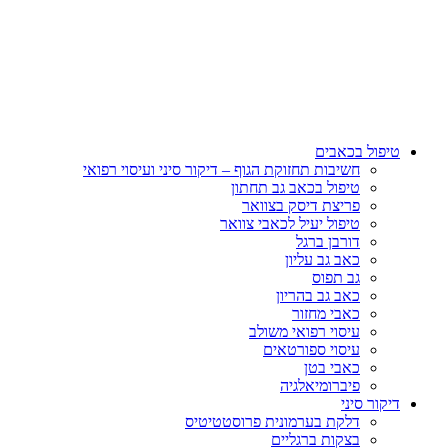
טיפול בכאבים
חשיבות תחזוקת הגוף – דיקור סיני ועיסוי רפואי
טיפול בכאב גב תחתון
פריצת דיסק בצוואר
טיפול יעיל לכאבי צוואר
דורבן ברגל
כאב גב עליון
גב תפוס
כאב גב בהריון
כאבי מחזור
עיסוי רפואי משולב
עיסוי ספורטאים
כאבי בטן
פיברומיאלגיה
דיקור סיני
דלקת בערמונית פרוסטטיטיס
בצקות ברגליים