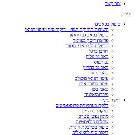
צור קשר
תפריט
טיפול בכאבים
חשיבות תחזוקת הגוף – דיקור סיני ועיסוי רפואי
טיפול בכאב גב תחתון
פריצת דיסק בצוואר
טיפול יעיל לכאבי צוואר
דורבן ברגל
כאב גב עליון
גב תפוס
כאב גב בהריון
כאבי מחזור
עיסוי רפואי משולב
עיסוי ספורטאים
כאבי בטן
פיברומיאלגיה
דיקור סיני
דלקת בערמונית פרוסטטיטיס
בצקות ברגליים
מתח נפשי סטרס
שחלות פולצסטיות
טיפול בשלבקת חוגרת
דיקור סיני לפציאליס