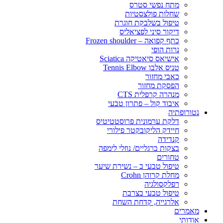
מתח נפשי סטרס
שחלות פולצסטיות
טיפול בשלבקת חוגרת
דיקור סיני לפציאליס
כתף קפואה – Frozen shoulder
נרות הופי
אישיאס סיאטיקה Sciatica
טניס אלבו Tennis Elbow
כאבי מחזור
הפסקת מחזור
מנהרה קרפלית CTS
איבוד קול – פתרון טבעי
נטורופתיה
דלקת ערמונית פרוסטטיטיס
חיידק הליקובקטר פילורי
קנדידה
בצקות ברגליים/ נוזלי לימפה
טחורים
טיפול טבעי ב – נשירת שיער
מחלת קרוהן Crohn
רפלקסולגיה
טיפול טבעי בצרבת
אלרגייה, קדחת השחת
מאמרים
אודותי