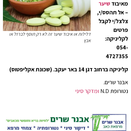
מאיבוד
שיער
– אל תהסס/י,
צלצל/י לקבל
פרטים
דלילות או איבוד שיער זה לא רק תוסף לברזל או
לקליניקה:
אבץ
054-
4727355
קליניקה ברחוב דגן 14 באר יעקב. (שכונת אקליפטוס)
אבנר שרים.
נטורופת N.D
ומדקר סיני