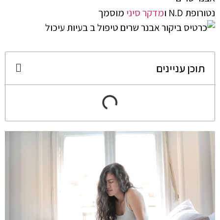
נטורופת N.D ו
מדקר סיני
מוסמך
תוכן עניינים