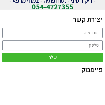
- דיקור סיני - נטורופתיה - צמחי מרפא -
054-4727355
יצירת קשר
שלח
פייסבוק