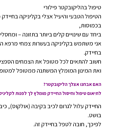
טיפול בהליקובקטר פילורי
הטיפול הטבעי והיעיל אצלי בקליניקה בחיידק 
בכמוסות,
ביחד עם שינויים קלים ביותר בתזונה – ומחסלי
אני משתמש בקליניקה בעשרות צמחי מרפא היד
בחיידק.
חשוב להתאים לכל מטופל את הצמחים הספציפי
ואת המינון המומלץ המשתנה ממטופל למטופל ב
האם אבחנו אצלך הליקובקטר?
לתיאום טיפול וחיסול החיידק מומלץ לך לפנות לקליניקה 54-4727355
החיידק עלול לגרום לכיב בקיבה (אולקוס), כיב
בושט.
לפיכך, חובה לטפל בחיידק זה.