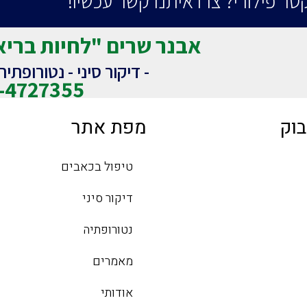
טר פילורי? צרו איתנו קשר עכשיו!
אבנר שרים "לחיות בריא
- דיקור סיני - נטורופתי
-4727355
בוק
מפת אתר
טיפול בכאבים
דיקור סיני
נטורופתיה
מאמרים
אודותי