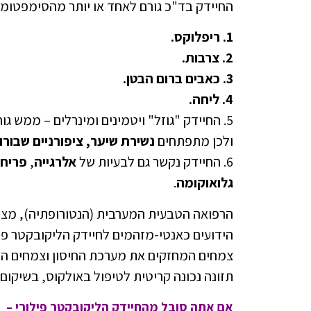
החיידק בד"כ גורם לאחד או יותר מהסימפטומי
1. ריפלוקס.
2. צרבות.
3. כאבים ברום הבטן.
4. ליחה.
5. החיידק "גוזל" ויטמינים ומינרלים – ממש גורם למחסור בויטמין
ולכן מתפתחים
נשירת שיער, ציפורניים שבור
6. החיידק נקשר גם לבעיות של
אלרגייה
,
פריחו
גלואוקומה
.
הרפואה הטבעית המערבית (הנטורופתיה), מציע
הידועים כאנטי-מזהמים לחיידק הליקובקטר פיל
צמחים המחזקים את מערכת החיסון וצמחים המ
תזונה נכונה קריטית לטיפול באולקוס, בשיקום ה
אם אתה סובל מהחיידק הליקובקטר פילורי –