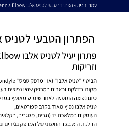
עמוד הבית
»
הפתרון הטבעי לטניס אלבו Tennis Elbow
הפתרון הטבעי לטניס אלבו  Elbow
וזריקות
הביטוי "טניס אלבו" (או "מרפק טניס" lateral epicondyle)
מקורו בדלקת וכאבים במרפק שהיו נפוצים בעב
כיום נפוצה התופעה לאחר שימוש מאומץ במרפ
טניס אלבו נפוץ מאוד בקרב ספורטאים,
העוסקים במלאכת יד (נגרים, מסגרים, חקלאים ו
הדלקת היא בצד החיצוני של המרפק בגידים וב