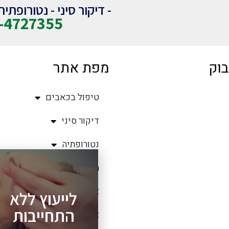
- דיקור סיני - נטורופתי
-4727355
בוק
מפת אתר
טיפול בכאבים
דיקור סיני
נטורופתיה
מאמרים
אודותי
לייעוץ ללא
התחייבות
צור קשר