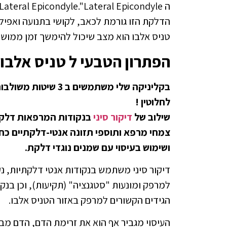
ה Lateral Epicondyle."Lateral Epicondyle" .
הדלקת הזו גורמת לכאב, לקושי בתנועה ואפיל
טניס אלבו הוא מצב שיכול להימשך זמן ממושך
הפתרון הטבעי ל טניס אלבו Tennis Elbow :
בקליניקה שלי משתמשים ב 3 שיטות משולבות
לחלוטין !
שילוב של
דיקור סיני
בנקודות המרפאות דלק
צמחי מרפא ותוספי תזונה אנטי-דלקתיים כ
ושימוש בעיסוי עם שמנים נוגדי דלקת.
דיקור סיני משתמש בנקודות אנטי דלקתיות, נ
למרפק ומונעות "סטגנציה" (תקיעות), וכן בנ
הגידים הקשורים למרפק באזור הטניס אלבו.
העיסוי מגביר אף הוא את זרימת הדם, הדם מבי