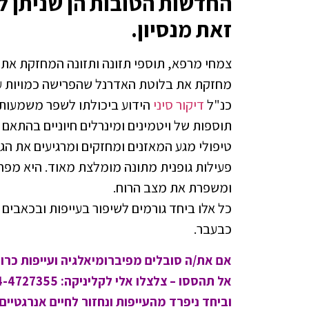
החדשות הטובות הן שניתן לטפ
זאת מנסיון.
צמחי מרפא, תוספי תזונה ותזונה המחזקת את 
מחזקת את בלוטת האדרנל שהפרישה כמויות ע
כנ"ל
דיקור סיני
הידוע ביכולתו לשפר משמעותי
תוספות של ויטמינים ומינרלים חיוניים בהתאם
טיפולי מגע המאזנים ומחזקים ומרגיעים את הגו
פעילות גופנית מתונה מומלצת מאוד. היא מפ
ומשפרת את מצב הרוח.
כל אלו ביחד גורמים לשיפור בעייפות ובכאבים
כבעבר.
אם את/ה סובלים מפיברומיאלגיה ועייפות כרונ
אל תהססו – צלצלו אלי לקליניקה: 054-4727355
וביחד ניפרד מהעייפות ונחזור לחיים אנרגטיים 