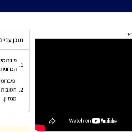
א:
תוכן עניינ
פיברומי
הכרונית CFS
פיברומי
הטובות ה
מנסיון.