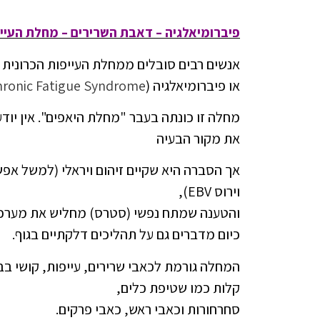
פיברומיאלגיה – דאבת השרירים – מחלת העייפות
אנשים רבים סובלים ממחלת העייפות הכרונית
או פיברומיאלגיה (CFS (
hronic Fatigue Syndrome
מחלה זו כונתה בעבר "מחלת היאפים". אין יודע
את מקור הבעיה
אך הסברה היא שקיים זיהום ויראלי (למשל אפש
וירוס EBV),
והטענה שמתח נפשי (סטרס) מחליש את מערכת
כיום מדברים גם על תהליכים דלקתיים בגוף.
המחלה גורמת לכאבי שרירים, עייפות, קושי בב
קלות כמו שטיפת כלים,
סחרחורות וכאבי ראש, כאבי פרקים.