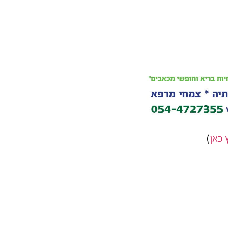
 כאן
)