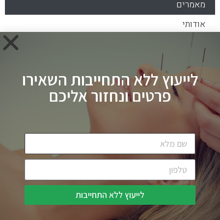
מאמרים
אודותי
צור קשר
לייעוץ ללא התחייבות השאירו
פרטים ונחזור אליכם
הרכבי אברהם 11, תל אביב
054-472-7355
avnershrim@gmail.com
לייעוץ ללא התחייבות
בניית אתרים