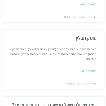
המשך קריאה »
פברואר 7, 2015
אין תגובות
סומק תבלין
פינת הבריאות – והיום על הסומק (תבלין אוג הבורסקאים): סומק תבלין –
הסומק הוא שיח הפורח מאפריל ועד יוני. הפירות מבשילים בקיץ ונאספים
מיולי עד
המשך קריאה »
יולי 16, 2014
אין תגובות
כיצד שיבולת שועל מסייעת כנגד דיכאון וכאבים ?